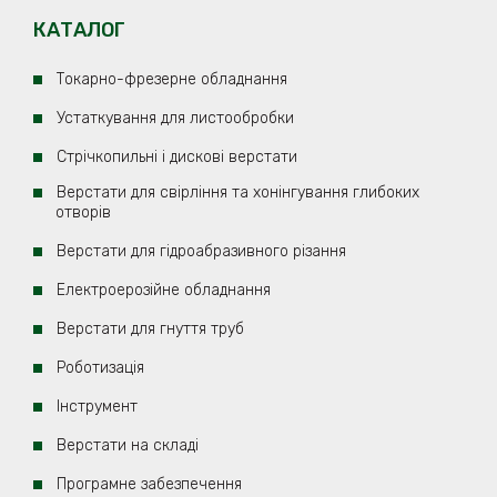
КАТАЛОГ
Токарно-фрезерне обладнання
Устаткування для листообробки
Стрічкопильні і дискові верстати
Верстати для свірління та хонінгування глибоких
отворів
Верстати для гідроабразивного різання
Електроерозійнe обладнання
Верстати для гнуття труб
Роботизація
Iнструмент
Верстати на складі
Програмне забезпечення