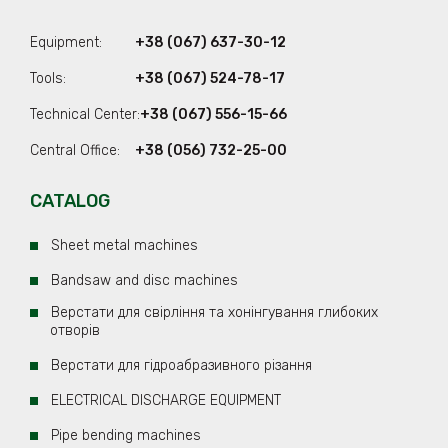
мощность и давление. Чем выше мощность и давление
станка – тем больше толщина металлов, с которыми смогут
Equipment:
+38 (067) 637-30-12
справиться гидравлические гильотинные ножницы. Модели
Tools:
+38 (067) 524-78-17
средней мощности, без труда, справляются с листовым
металлом толщиной до 10 миллиметров.
Technical Center:
+38 (067) 556-15-66
Central Office:
+38 (056) 732-25-00
Еще одной особенностью гидравлических ножниц можно
назвать высочайшую точность. Такие ножницы способны
CATALOG
нарезать металл необходимой формы и размеров с
точностью до сотых миллиметра. Такая точность позволяет
Sheet metal machines
использовать гидравлические гильотинные ножницы не
только на предприятиях по производству запчастей, но и в
Bandsaw and disc machines
производстве компаний, занимающихся обработкой
Верстати для свірління та хонінгування глибоких
авиационного алюминия, титана и других высокопрочных
отворів
металлов.
Верстати для гідроабразивного різання
Из чего состоят гидравлические гильотинные
ELECTRICAL DISCHARGE EQUIPMENT
ножницы
для резки металла
Pipe bending machines