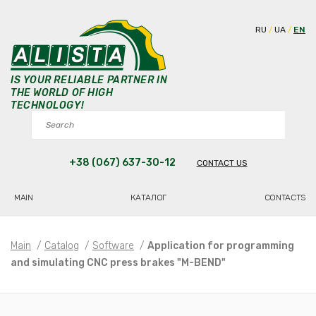
RU
UA
EN
IS YOUR RELIABLE PARTNER IN
THE WORLD OF HIGH
TECHNOLOGY!
+38 (067) 637-30-12
CONTACT US
MAIN
КАТАЛОГ
CONTACTS
Main
/
Catalog
/
Software
/
Application for programming
and simulating CNC press brakes "M-BEND"