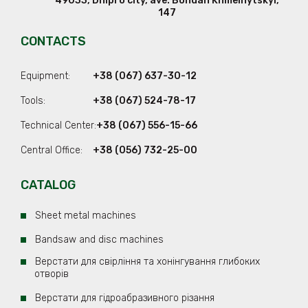
49033
,
Dnipro city
,
ave. Bohdan Khmelnytskyi,
147
CONTACTS
Equipment:
+38 (067) 637-30-12
Tools:
+38 (067) 524-78-17
Technical Center:
+38 (067) 556-15-66
Central Office:
+38 (056) 732-25-00
CATALOG
Sheet metal machines
Bandsaw and disc machines
Верстати для свірління та хонінгування глибоких
отворів
Верстати для гідроабразивного різання