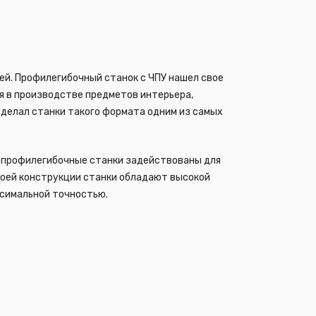
ей.
Профилегибочный станок с ЧПУ
нашел свое
я в производстве предметов интерьера,
сделал станки такого формата одним из самых
ом профилегибочные станки задействованы
для
воей конструкции станки обладают высокой
симальной точностью.
ов. Весь спектр работы, в том числе и
яющий станком чип. Управление станком с
ющие: