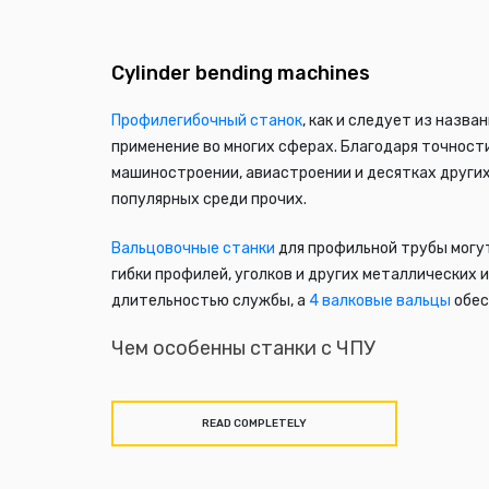
Cylinder bending machines
Профилегибочный станок
, как и следует из назв
применение во многих сферах. Благодаря точност
машиностроении, авиастроении и десятках других
популярных среди прочих.
Вальцовочные станки
для профильной трубы
могут
гибки
профилей, уголков и других металлических 
длительностью службы, а
4 валковые вальцы
обес
Чем особенны станки с ЧПУ
В отличие от классических станков –
станки с ЧП
вычисления, а также последовательность смены ш
READ COMPLETELY
помощью программного обеспечения дарит много 