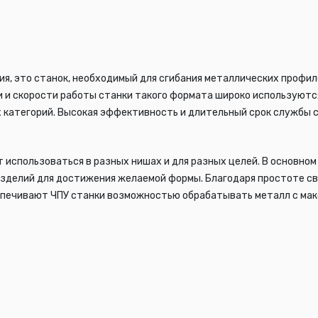
ания, это станок, необходимый для сгибания металлических профил
и и скорости работы станки такого формата широко используютс
 категорий. Высокая эффективность и длительный срок службы 
 использоваться в разных нишах и для разных целей. В основн
изделий для достижения желаемой формы. Благодаря простоте с
печивают ЧПУ станки возможностью обрабатывать металл с мак
У
не требуют богатого опыта или гениальности от ваших сотрудник
ирот, вычисляется программно и загружается прямиком в управл
возможностей, среди которых особого внимания достойны следу