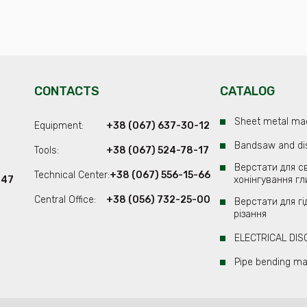
еловеческого фактора станки для прокатки металла с ЧПУ изнаш
 ЧПУ заключается в отсутствии человеческого фактора. Неправил
дят к поломкам. В случае с ЧПУ станками подобная ситуация иск
от ваших сотрудников программное обеспечение не знает, что та
то значительно повышает эффективность производства и как сле
у и визуальную сложность – обращаться с ЧПУ станками гораздо 
CONTACTS
CATALOG
танков более чем выгодной, но можно ли как то сэкономить? По
ной цене.
Sheet metal ma
Equipment:
+38 (067) 637-30-12
Bandsaw and di
оставщиками, а также количеству постоянных покупателей, у на
Tools:
+38 (067) 524-78-17
кция, представленная в каталоге нашего интернет магазина полн
Верстати для св
Technical Center:
+38 (067) 556-15-66
147
хонінгування гл
доступной цене.
Central Office:
+38 (056) 732-25-00
Верстати для г
різання
ELECTRICAL DI
Pipe bending m