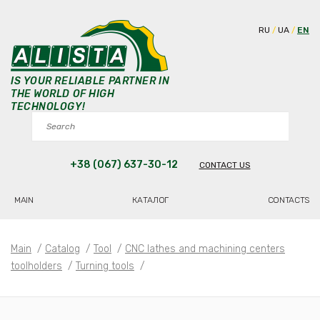
RU
UA
EN
IS YOUR RELIABLE PARTNER IN
THE WORLD OF HIGH
TECHNOLOGY!
+38 (067) 637-30-12
CONTACT US
MAIN
КАТАЛОГ
CONTACTS
Main
/
Catalog
/
Tool
/
CNC lathes and machining centers
toolholders
/
Turning tools
/