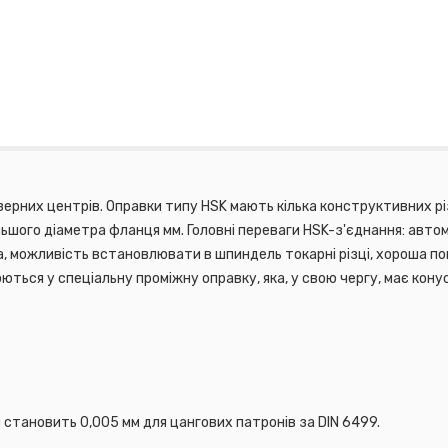
ерних центрів. Оправки типу HSK мають кілька конструктивних різ
ьшого діаметра фланця мм. Головні переваги HSK-з'єднання: авто
а, можливість встановлювати в шпиндель токарні різці, хороша по
ться у спеціальну проміжну оправку, яка, у свою чергу, має конус
гових патроні
 становить 0,005 мм для цангових патронів за DIN 6499.