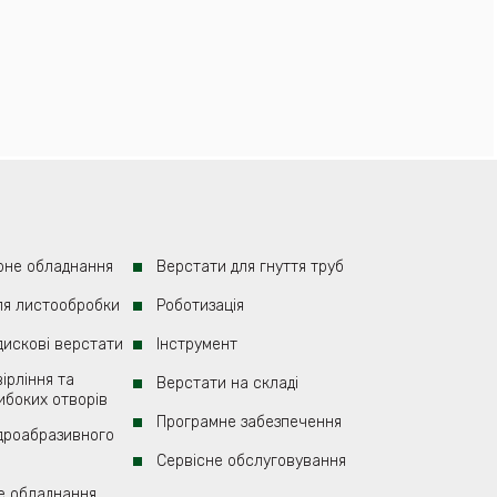
рне обладнання
Верстати для гнуття труб
ля листообробки
Роботизація
 дискові верстати
Iнструмент
ірління та
Верстати на складі
ибоких отворів
Програмне забезпечення
ідроабразивного
Сервісне обслуговування
e обладнання