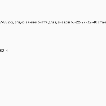
к для насадних ф
 69882-2, згідно з якими биття для діаметрів 16-22-27-32-40 стан
в із кріпленням WE
82-4:
вні особливост