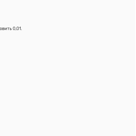
рез
овить 0,01.
LDON
і