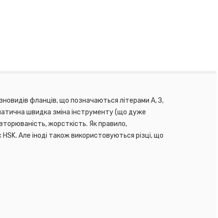
новидів фланців, що позначаються літерами А, З,
матична швидка зміна інструменту (що дуже
вторюваність, жорсткість. Як правило,
 HSK. Але іноді також використовуються різці, що
в