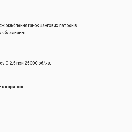
кож різьблення гайок цангових патронів
у обладнанні
кісні збалансовані оп
су G 2,5 при 25000 об/хв.
обливості високошвидк