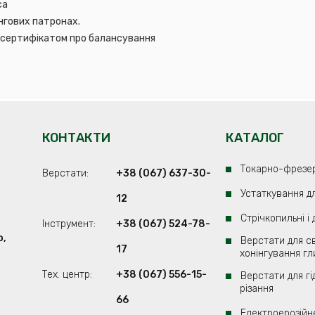
са
нгових патронах.
 сертифікатом про балансування
КОНТАКТИ
КАТАЛОГ
Токарно-фрезе
Верстати:
+38 (067) 637-30-
Устаткування д
12
Стрічкопильні і
Iнструмент:
+38 (067) 524-78-
о,
Верстати для св
17
хонінгування гл
Тех. центр:
+38 (067) 556-15-
Верстати для г
різання
66
Електроерозійн