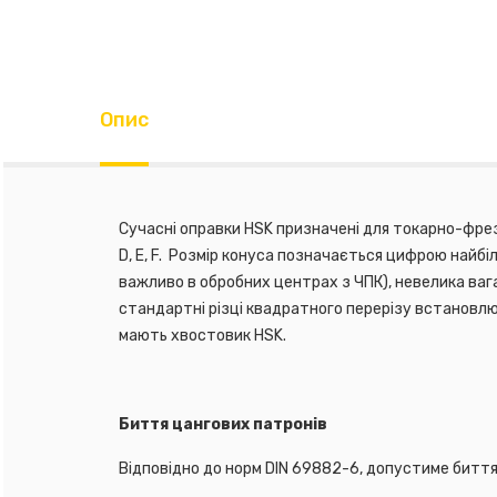
Опис
Сучасні оправки HSK призначені для токарно-фрез
D, E, F.
Розмір конуса позначається цифрою найбіл
важливо в обробних центрах з ЧПК), невелика ваг
стандартні різці квадратного перерізу встановлюю
мають хвостовик HSK.
Биття цан
Відповідно до норм DIN 69882-6, допустиме биття