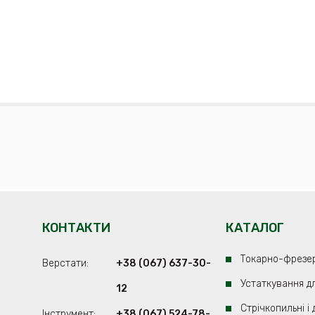
КОНТАКТИ
КАТАЛОГ
Токарно-фрезе
Верстати:
+38 (067) 637-30-
Устаткування д
12
Стрічкопильні і
Iнструмент:
+38 (067) 524-78-