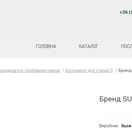
+38 (
ГОЛОВНА
КАТАЛОГ
ПОС
координатно-пробивних пресів
/
Інструмент для станції D
/
Бренд
Бренд S
Виробник:
Suce