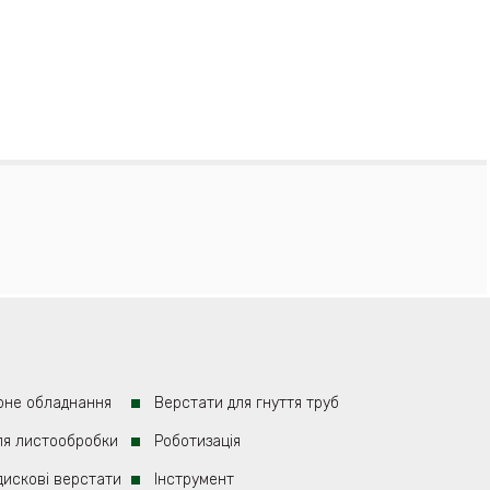
рне обладнання
Верстати для гнуття труб
ля листообробки
Роботизація
 дискові верстати
Iнструмент